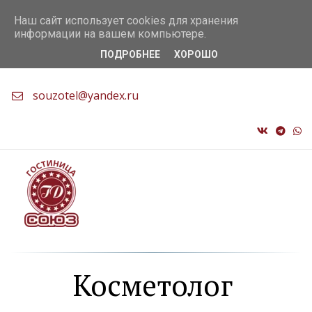
+7 (9138) 56-22-76
,
+7 (3822) 56-22-76
Наш сайт использует cookies для хранения
информации на вашем компьютере.
ПОДРОБНЕЕ
ХОРОШО
Россия
,
г. Томск
,
Комсомольский 70/1
,
634041
souzotel@yandex.ru
Косметолог 