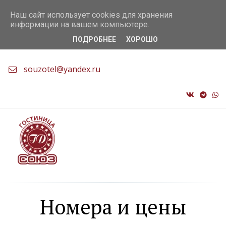
+7 (9138) 56-22-76
,
+7 (3822) 56-22-76
Наш сайт использует cookies для хранения
информации на вашем компьютере.
ПОДРОБНЕЕ
ХОРОШО
Россия
,
г. Томск
,
Комсомольский 70/1
,
634041
souzotel@yandex.ru
Номера и цены