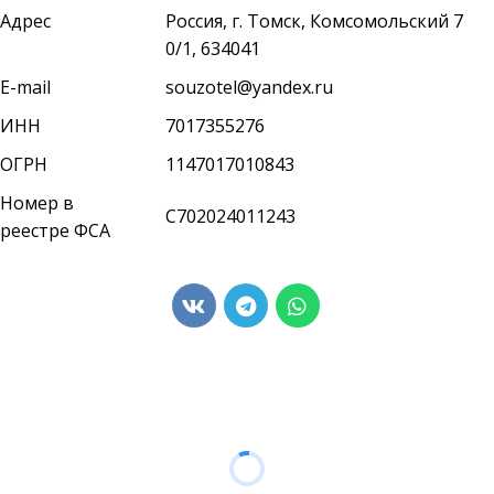
Адрес
Россия
,
г. Томск
,
Комсомольский 7
0/1
,
634041
E-mail
souzotel@yandex.ru
ИНН
7017355276
ОГРН
1147017010843
5100 рублей/сутки
Номер в
С702024011243
реестре ФСА
5700 рублей/сутки
ПОДРОБНЕЕ
ПОДРОБНЕЕ